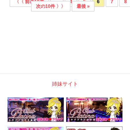
〈〈 前の10件
...
4
5
6
7
8
次の10件 〉〉
最後 »
姉妹サイト