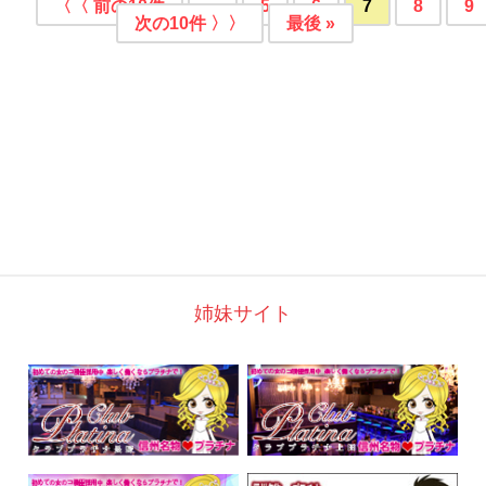
〈〈 前の10件
...
5
6
7
8
9
次の10件 〉〉
最後 »
姉妹サイト